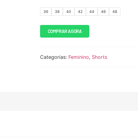
36
38
40
42
44
46
48
COMPRAR AGORA
Categorias:
Feminino
,
Shorts