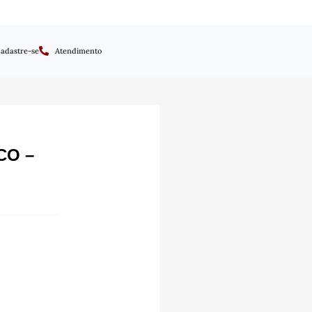
adastre-se
Atendimento
CO –