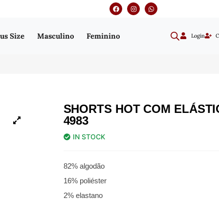
us Size
Masculino
Feminino
Login
C
SHORTS HOT COM ELÁSTI
4983
IN STOCK
82% algodão
16% poliéster
2% elastano