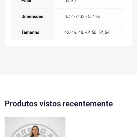
Peso
0,5 kg
Dimensões
0,32 × 0,32 × 0,2 cm
Tamanho
42
,
44
,
46
,
48
,
50
,
52
,
54
Produtos vistos recentemente