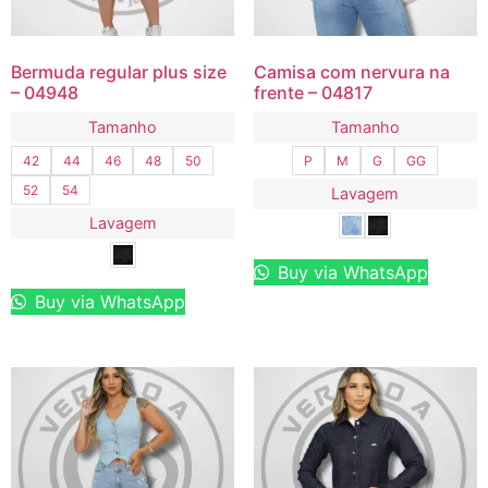
Bermuda regular plus size
Camisa com nervura na
– 04948
frente – 04817
Tamanho
Tamanho
42
44
46
48
50
P
M
G
GG
52
54
Lavagem
Lavagem
Buy via WhatsApp
Buy via WhatsApp