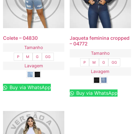
Colete – 04830
Jaqueta feminina cropped
– 04772
Tamanho
Tamanho
P
M
G
GG
P
M
G
GG
Lavagem
Lavagem
Buy via WhatsApp
Buy via WhatsApp